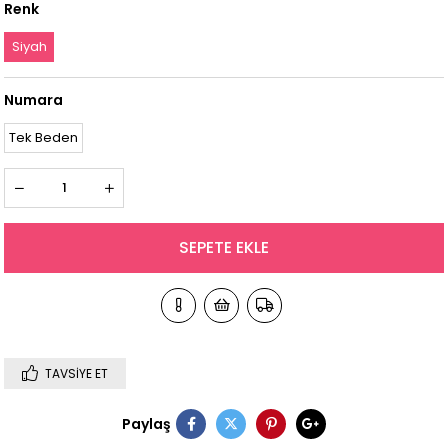
Renk
Siyah
Numara
Tek Beden
TAVSIYE ET
Paylaş