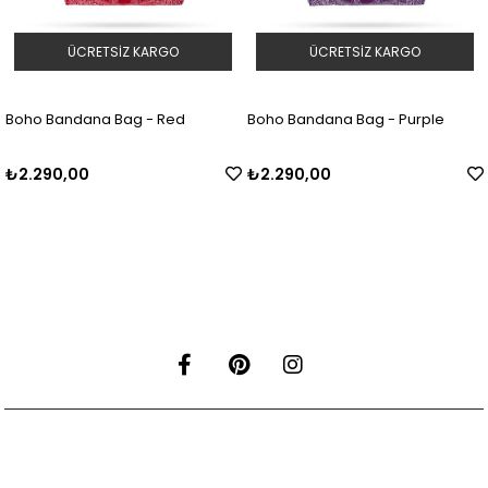
ÜCRETSIZ KARGO
ÜCRETSIZ KARGO
 Bandana Bag - Red
Boho Bandana Bag - Purple
Stell
90,00
₺2.290,00
₺969
KURUMSAL