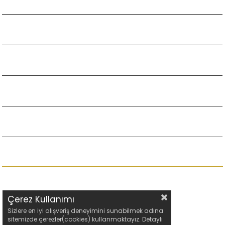
KATEGORİLER
ALIŞVERİŞ
DESTEK
E-BÜLTEN KAYIT
© 2023 Moi Shoes - Tüm hakları saklıdır.
Çerez Kullanımı
Sizlere en iyi alışveriş deneyimini sunabilmek adına
sitemizde çerezler(cookies) kullanmaktayız. Detaylı