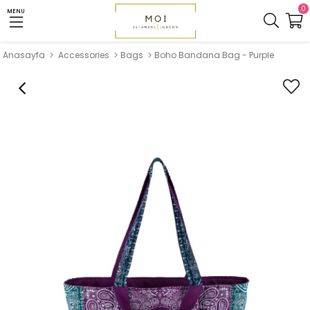
0
MENU
Anasayfa
Accessories
Bags
Boho Bandana Bag - Purple